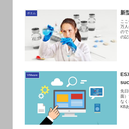
新
ポエム
ここ
万人
ので
の記
ES
VMware
su
先日
面）で
なく
KBあ