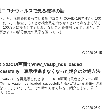
型コロナウィルスで見る確率の話
何か月か猛威を振るっている新型コロナ(COVID-19)ですが、100
にたいして検査しろ！とか検査数を増やせ！という声をよく聞く
、100万人に検査してもいみがないことを説明します。また、こ
事は多くの部分仮定の数字を置いていま...
2020.03.15
XiのDCUI画面でvmw_vaaip_hds loaded
ccessfully 表示後進まなくなった場合の対処方法
ESXi6.7U2を再起動したときに、DCUI画面（黄色とグレーの画
vmw_vaaip_hds_loaded_succesfullyと表示されたまま先へ進ま
なってしまいました。その時の対象方法をご紹介します。公式に
り（英...
2020.03.01