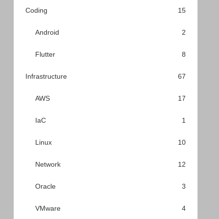
Coding
15
Android
2
Flutter
8
Infrastructure
67
AWS
17
IaC
1
Linux
10
Network
12
Oracle
3
VMware
4