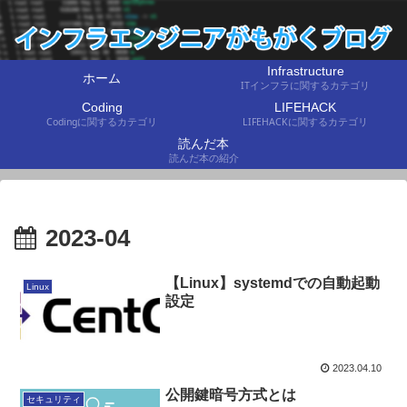
Infrastructure
ホーム
ITインフラに関するカテゴリ
Coding
LIFEHACK
Codingに関するカテゴリ
LIFEHACKに関するカテゴリ
読んだ本
読んだ本の紹介
2023-04
【Linux】systemdでの自動起動
Linux
設定
2023.04.10
公開鍵暗号方式とは
セキュリティ