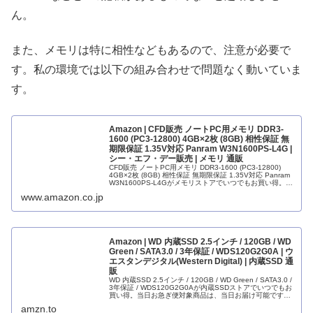
ん。
また、メモリは特に相性などもあるので、注意が必要で
す。私の環境では以下の組み合わせで問題なく動いていま
す。
Amazon | CFD販売 ノートPC用メモリ DDR3-
1600 (PC3-12800) 4GB×2枚 (8GB) 相性保証 無
期限保証 1.35V対応 Panram W3N1600PS-L4G |
シー・エフ・デー販売 | メモリ 通販
CFD販売 ノートPC用メモリ DDR3-1600 (PC3-12800)
4GB×2枚 (8GB) 相性保証 無期限保証 1.35V対応 Panram
W3N1600PS-L4Gがメモリストアでいつでもお買い得。当
日お急ぎ便対象商品は、当...
www.amazon.co.jp
Amazon | WD 内蔵SSD 2.5インチ / 120GB / WD
Green / SATA3.0 / 3年保証 / WDS120G2G0A | ウ
エスタンデジタル(Western Digital) | 内蔵SSD 通
販
WD 内蔵SSD 2.5インチ / 120GB / WD Green / SATA3.0 /
3年保証 / WDS120G2G0Aが内蔵SSDストアでいつでもお
買い得。当日お急ぎ便対象商品は、当日お届け可能です。
アマゾン配送商品は、通常配送...
amzn.to