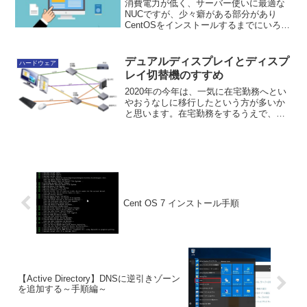
消費電力が低く、サーバー使いに最適な
NUCですが、少々癖がある部分があり
CentOSをインストールするまでにいろい
ろ苦労しました。そのうちの一つがBIOS
が起動しないというものです。そもそも
このIntel NUCはWindows 10 など...
デュアルディスプレイとディスプ
ハードウェア
レイ切替機のすすめ
2020年の今年は、一気に在宅勤務へとい
やおうなしに移行したという方が多いか
と思います。在宅勤務をするうえで、新
たにディスプレイを新調したりしてそれ
を会社PCと接続して勤務をされている方
も多いかと思いますが、そのような方に
私はディスプレイ切...
Cent OS 7 インストール手順
【Active Directory】DNSに逆引きゾーン
を追加する～手順編～