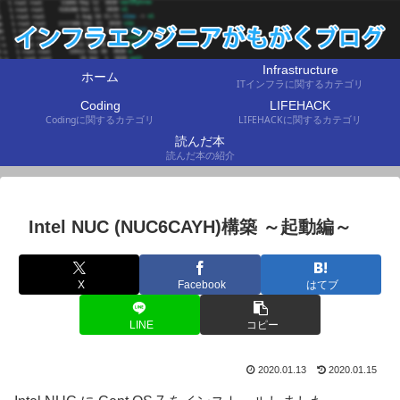
Infrastructure
ホーム
ITインフラに関するカテゴリ
Coding
LIFEHACK
Codingに関するカテゴリ
LIFEHACKに関するカテゴリ
読んだ本
読んだ本の紹介
Intel NUC (NUC6CAYH)構築 ～起動編～
X
Facebook
はてブ
LINE
コピー
2020.01.13
2020.01.15