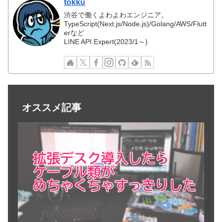
tokku
渋谷で働くよわよわエンジニア。
TypeScript(Next.js/Node.js)/Golang/AWS/Flutt
erなど
LINE API Expert(2023/1～)
オススメ記事